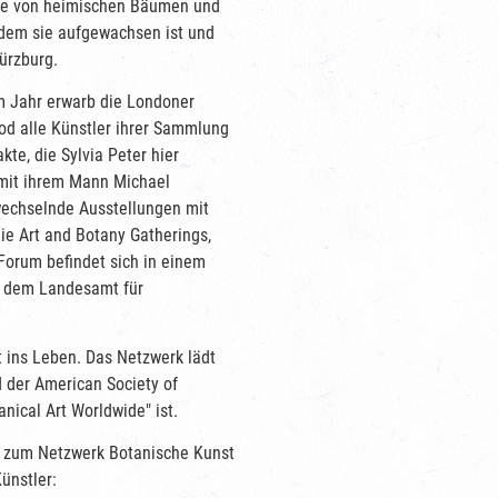
ige von heimischen Bäumen und
in dem sie aufgewachsen ist und
ürzburg.
em Jahr erwarb die Londoner
od alle Künstler ihrer Sammlung
te, die Sylvia Peter hier
 mit ihrem Mann Michael
wechselnde Ausstellungen mit
ie Art and Botany Gatherings,
orum befindet sich in einem
t dem Landesamt für
 ins Leben. Das Netzwerk lädt
d der American Society of
nical Art Worldwide" ist.
nd zum Netzwerk Botanische Kunst
ünstler: