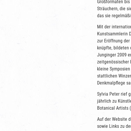
Großformaten bis
Sträuchern, die si
das sie regelmäßi
Mit der internati
Kunstsammlerin Dr
zur Eröffnung der
knüpfte, bildete
Junginger 2009 er
zeitgenössischer 
kleine Symposien
stattlichen Winz
Denkmalpflege san
Sylvia Peter rie
jährlich zu Künstl
Botanical Artists 
Auf der Website d
sowie Links zu de