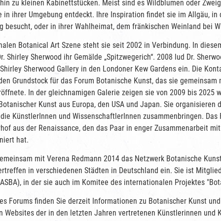
 hin zu kleinen Kabinettstücken. Meist sind es Wildblumen oder Zwe
e in ihrer Umgebung entdeckt. Ihre Inspiration findet sie im Allgäu, 
g besucht, oder in ihrer Wahlheimat, dem fränkischen Weinland bei W
onalen Botanical Art Szene steht sie seit 2002 in Verbindung. In dies
. Shirley Sherwood ihr Gemälde „Spitzwegerich“. 2008 lud Dr. Sherwo
 Shirley Sherwood Gallery in den Londoner Kew Gardens ein. Die Kontak
n den Grundstock für das Forum Botanische Kunst, das sie gemeinsam
öffnete. In der gleichnamigen Galerie zeigen sie von 2009 bis 2025 
Botanischer Kunst aus Europa, den USA und Japan. Sie organisieren d
 die KünstlerInnen und WissenschaftlerInnen zusammenbringen. Das F
erhof aus der Renaissance, den das Paar in enger Zusammenarbeit mi
iert hat.
f gemeinsam mit Verena Redmann 2014 das Netzwerk Botanische Kunst
ertreffen in verschiedenen Städten in Deutschland ein. Sie ist Mitglie
(ASBA), in der sie auch im Komitee des internationalen Projektes "Bota
es Forums finden Sie derzeit Informationen zu Botanischer Kunst u
n Websites der in den letzten Jahren vertretenen Künstlerinnen und K